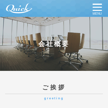
MENU
ホーム
足場材販売
足場材買取
足場材リース
会社概要
仮設計画図
お知らせ
足場資材
新着新品／中古資材一覧
会社概要
採用情報
ご挨拶
greeting
よくある質問
プライバシーポリシー
株式会社OGISHIでは、
お客様のあらゆるニーズにお応えできるよう、
スタッフ一同、
常にサービスの向上に努めております。
社名であるクイックの如く、
どこよりも機敏な企業として