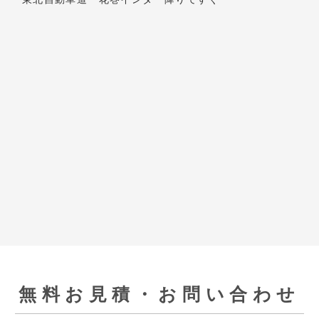
[受付時間] 9:00～18:00
[定休日] 土曜・日曜・祝日
◆第一資材センター
〒341-0056 埼玉県三郷市番匠免2-31
◆花巻資材センター
〒025-0311 岩手県花巻市卸町73
電話でのお問い合わせはこちら
メールでのお問い合わせはこちら
問い合わせる
© 2016 Quick. All Rights Reserved.