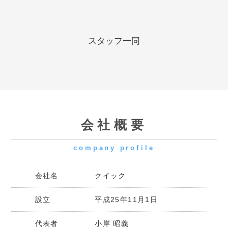
設立
平成25年11月1日
代表者
小岸 昭義
資本金
9,000,000円
事業内容
足場関連資材の販売・買取・リー
ス・仮設計画図作成
アクセス
access
◯ 本社へお越しの方
〒341-0038 埼玉県三郷市中央1丁目12番4号 4F
TEL:0120-05-9190
/ FAX:048-959-9108
お越しの際は三郷中央駅から徒歩5分