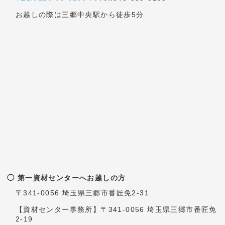
第一資材センターまでのご案内
三郷IC出口（西）からお越しになった場合
三郷IC出口（西）の信号を越え、東京外環自動車道を潜
り、直線のまま信号を2つ越えます。2つ目の信号を越
え、左の道の４本目を左に曲がります。曲がる左斜め前の
レンタルBOXが目印となります。左に曲がった後、左側に
OGISHIの看板が見えましたら右側に資材センターがござ
います。
◯ 花巻資材センターへお越しの方
〒025-0311 岩手県花巻市卸町73
TEL:0198-41-4440
/ FAX:0198-41-4450
東北自動車道 花巻インター降りてすぐ