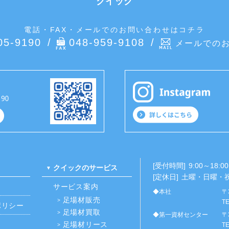
クイック
電話・FAX・メールでのお問い合わせはコチラ
05-9190
048-959-9108
メールでの
[受付時間]
9:00～18:00
クイックのサービス
[定休日]
土曜・日曜・
サービス案内
◆本社
〒
足場材販売
TE
ポリシー
足場材買取
◆第一資材センター
〒
足場材リース
TE