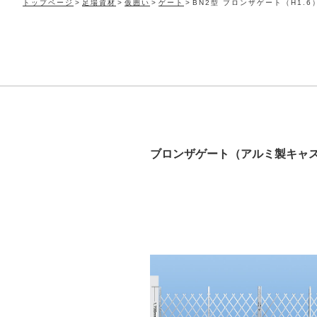
トップページ
足場資材
仮囲い
ゲート
BN2型 ブロンザゲート（H1.6
ブロンザゲート（アルミ製キャ