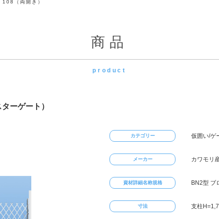
）108（両開き）
商品
product
スターゲート）
仮囲い/ゲ
カテゴリー
カワモリ
メーカー
BN2型 
資材詳細名称規格
支柱H=1,7
寸法