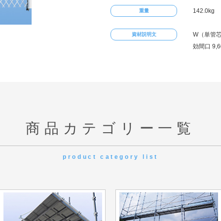
142.0kg
重量
W（単管芯～
資材説明文
効間口 9,6
商品カテゴリー一覧
product category list