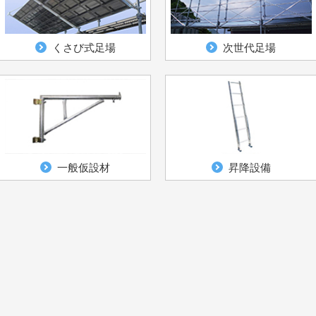
くさび式足場
次世代足場
一般仮設材
昇降設備