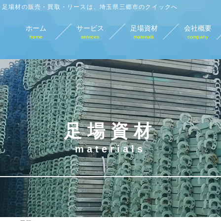
足場材の販売・買取・リースは、埼玉県三郷市のクイックへ
ホーム
サービス
足場資材
会社概要
home
services
materials
company
足場材販売
足場材買取
足場材リース
仮
sales
purchase
lease
tempo
足場資材
materials