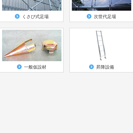
くさび式足場
次世代足場
一般仮設材
昇降設備