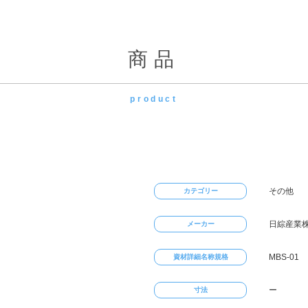
商品
product
その他
カテゴリー
日綜産業
メーカー
MBS-01
資材詳細名称規格
ー
寸法