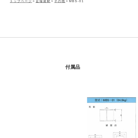
トップページ
足場資材
その他
MBS-01
付属品