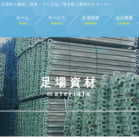
足場材の販売・買取・リースは、埼玉県三郷市のクイックへ
ホーム
サービス
足場資材
会社概要
home
services
materials
company
足場材販売
足場材買取
足場材リース
仮
sales
purchase
lease
tempo
足場資材
materials