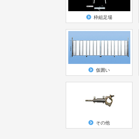
枠組足場
仮囲い
その他