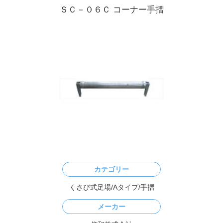
カテゴリー
くさび式足場/Aタイプ/手摺
メーカー
信和株式会社
資材詳細名称規格
SC-06C
寸法
φ42.7×608mm(芯-芯間) コーナー用
重量
2.2kg
資材説明文
溶融亜鉛メッキ