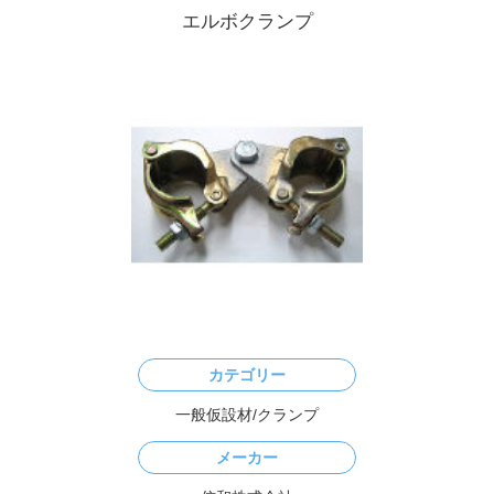
カテゴリー
一般仮設材/クランプ
メーカー
信和株式会社
資材詳細名称規格
SR-48E
寸法
ー
重量
1.30kg
資材説明文