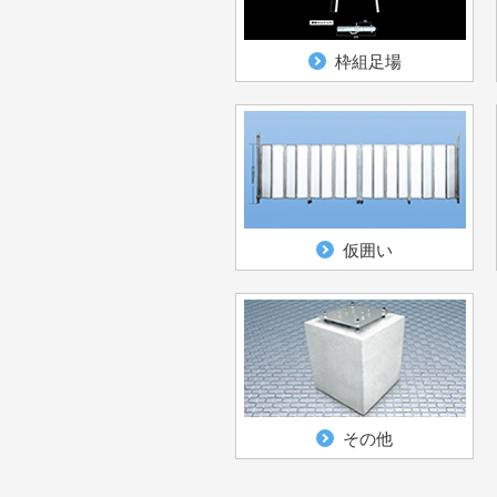
枠組足場
仮囲い
その他