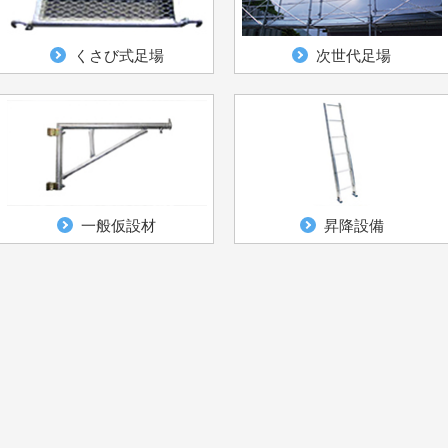
くさび式足場
次世代足場
一般仮設材
昇降設備