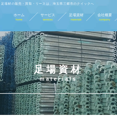
足場材の販売・買取・リースは、埼玉県三郷市のクイックへ
ホーム
サービス
足場資材
会社概要
home
services
materials
company
足場材販売
足場材買取
足場材リース
仮
sales
purchase
lease
tempo
足場資材
materials