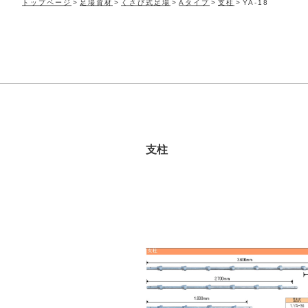
トップページ
足場資材
くさび式足場
Aタイプ
支柱
YA-18
支柱