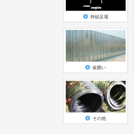
枠組足場
仮囲い
その他