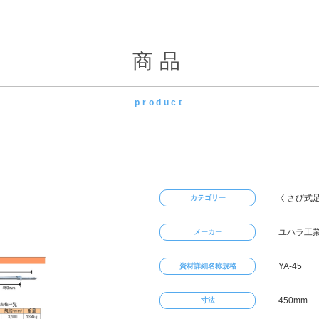
商品
product
くさび式足
カテゴリー
ユハラ工
メーカー
YA-45
資材詳細名称規格
450mm
寸法