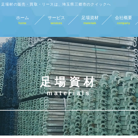
足場材の販売・買取・リースは、埼玉県三郷市のクイックへ
ホーム
サービス
足場資材
会社概要
home
services
materials
company
足場材販売
足場材買取
足場材リース
仮
sales
purchase
lease
tempo
足場資材
materials