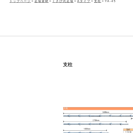
トップページ
足場資材
くさび式足場
Aタイプ
支柱
YA-45
支柱