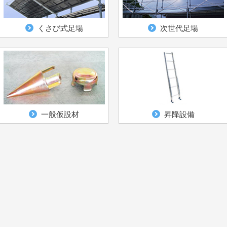
くさび式足場
次世代足場
一般仮設材
昇降設備