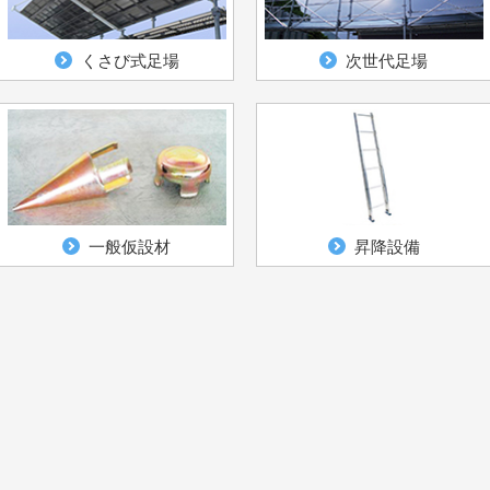
くさび式足場
次世代足場
一般仮設材
昇降設備