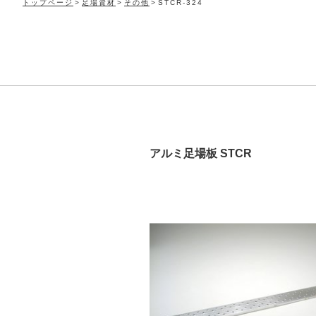
トップページ
足場資材
その他
STCR-324
アルミ足場板 STCR