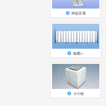
枠組足場
仮囲い
その他