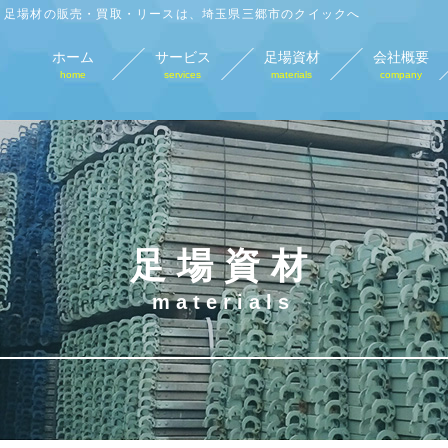
足場材の販売・買取・リースは、埼玉県三郷市のクイックへ
ホーム
サービス
足場資材
会社概要
home
services
materials
company
足場材販売
足場材買取
足場材リース
仮
sales
purchase
lease
tempo
足場資材
materials