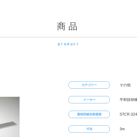
商品
product
その他
カテゴリー
平和技研
メーカー
STCR-32
資材詳細名称規格
3m
寸法