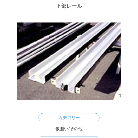
カテゴリー
仮囲い/その他
メーカー
日本セイフティー株式会社
資材詳細名称規格
下部レール63型
寸法
A寸法5,900
重量
ー
資材説明文