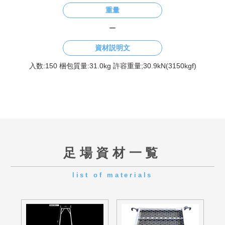
枠組足場
くさび式足場
次世代足場
養生関係
仮囲い
一般仮設材
昇降設備
先行手摺