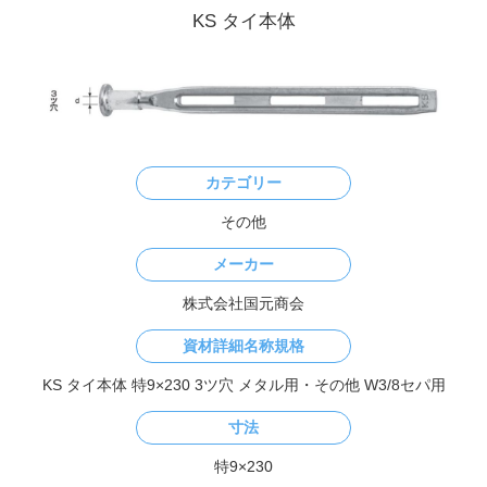
その他
メーカー
株式会社国元商会
資材詳細名称規格
KS タイ本体 特9×230 3ツ穴 メタル用・その他 W3/8セパ用
寸法
特9×230
重量
ー
資材説明文
入数:150 梱包質量:31.0kg 許容重量;30.9kN(3150kgf)
足場資材一覧
list of materials