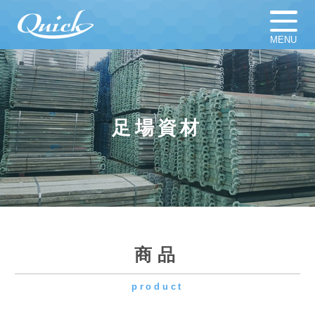
MENU
ホーム
足場材販売
足場材買取
足場材リース
足場資材
仮設計画図
お知らせ
足場資材
新着新品／中古資材一覧
会社概要
採用情報
商品
product
よくある質問
プライバシーポリシー
KS タイ本体
カテゴリー