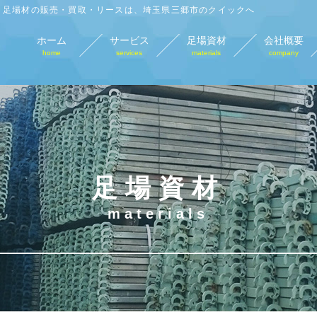
足場材の販売・買取・リースは、埼玉県三郷市のクイックへ
ホーム
サービス
足場資材
会社概要
home
services
materials
company
足場材販売
足場材買取
足場材リース
仮
sales
purchase
lease
tempo
足場資材
materials