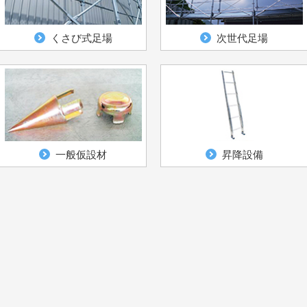
くさび式足場
次世代足場
一般仮設材
昇降設備