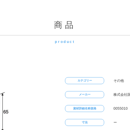
商品
product
その他
カテゴリー
株式会社
メーカー
0055010
資材詳細名称規格
ー
寸法