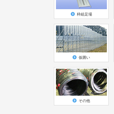
枠組足場
仮囲い
その他