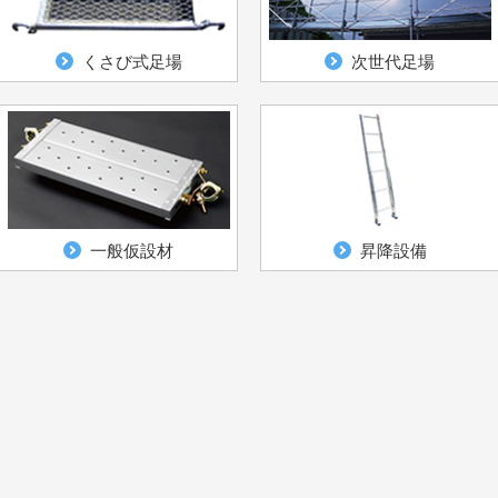
くさび式足場
次世代足場
一般仮設材
昇降設備