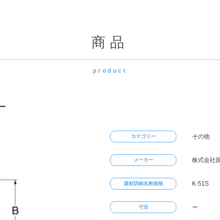
商品
product
ー
その他
カテゴリー
株式会社
メーカー
K-51S
資材詳細名称規格
ー
寸法