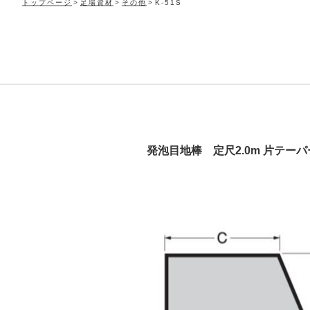
トップページ
足場資材
その他
K-51S
発泡目地棒 定尺2.0m 片テーパ