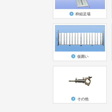
枠組足場
仮囲い
その他