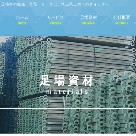
足場材の販売・買取・リースは、埼玉県三郷市のクイックへ
ホーム
サービス
足場資材
会社概要
home
services
materials
company
足場材販売
足場材買取
足場材リース
仮
sales
purchase
lease
tempo
足場資材
materials