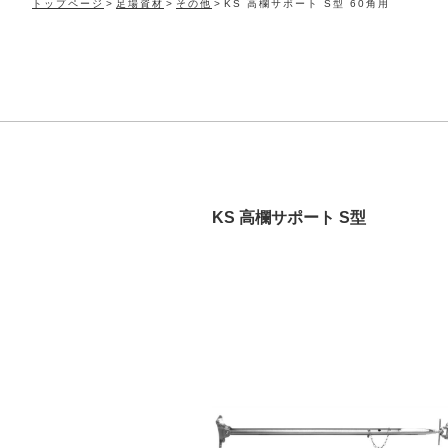
トップページ
足場資材
その他
KS 高欄サポート S型 60角用
KS 高欄サポート S型