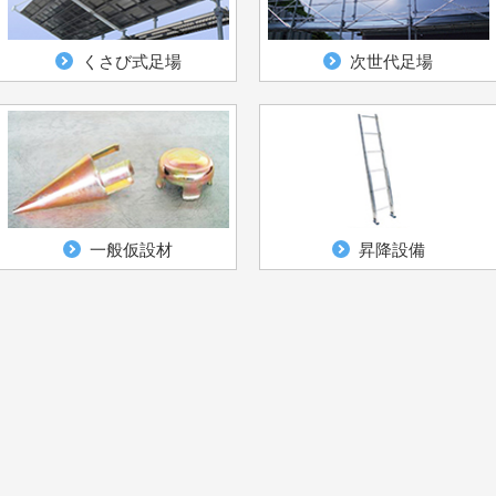
くさび式足場
次世代足場
一般仮設材
昇降設備