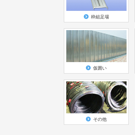
枠組足場
仮囲い
その他