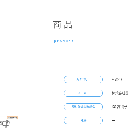
商品
product
その他
カテゴリー
株式会社
メーカー
KS 高欄サ
資材詳細名称規格
ー
寸法