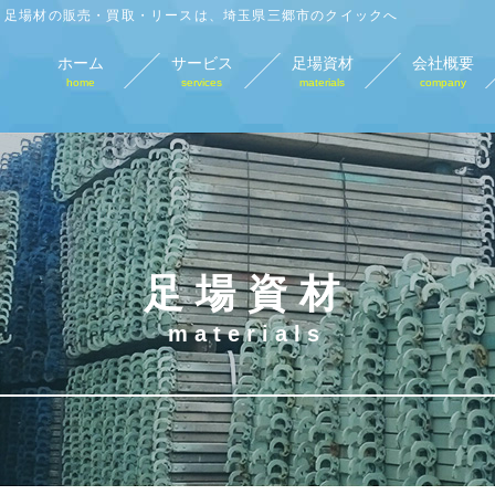
足場材の販売・買取・リースは、埼玉県三郷市のクイックへ
ホーム
サービス
足場資材
会社概要
home
services
materials
company
足場材販売
足場材買取
足場材リース
仮
sales
purchase
lease
tempo
足場資材
materials