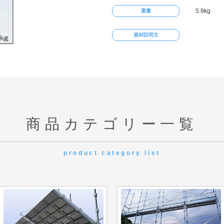
5.9kg
重量
資材説明文
商品カテゴリー一覧
product category list