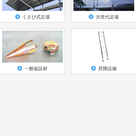
くさび式足場
次世代足場
一般仮設材
昇降設備