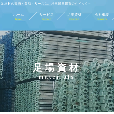
足場材の販売・買取・リースは、埼玉県三郷市のクイックへ
ホーム
サービス
足場資材
会社概要
home
services
materials
company
足場材販売
足場材買取
足場材リース
仮
sales
purchase
lease
tempo
足場資材
materials