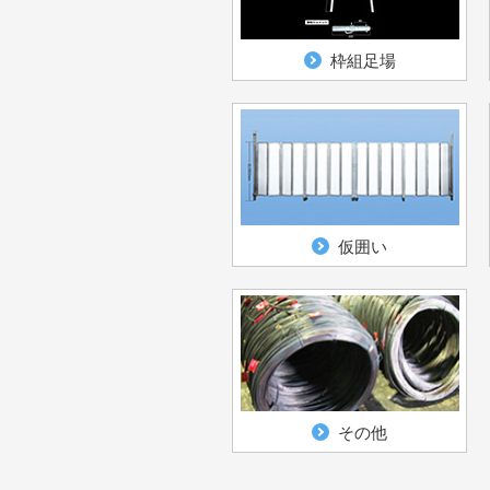
枠組足場
仮囲い
その他