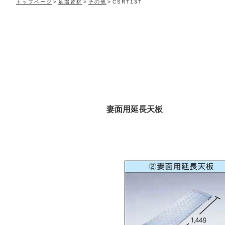
トップページ
足場資材
その他
CSRT13T
妻面用延長天板