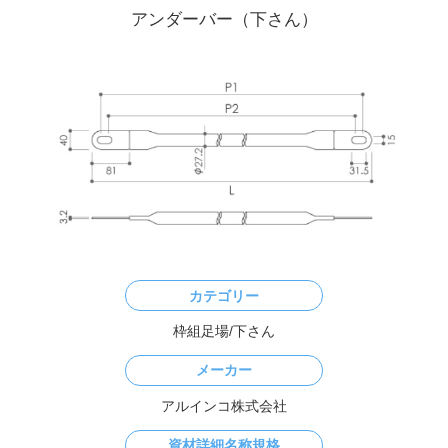
カテゴリー
枠組足場/下さん
メーカー
アルインコ株式会社
資材詳細名称規格
BRDL6SG
寸法
650mm
重量
0.9kg
資材説明文