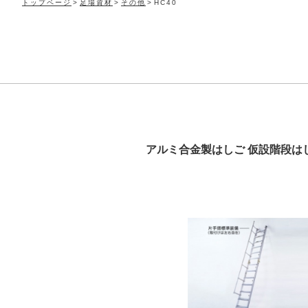
トップページ
足場資材
その他
HC40
アルミ合金製はしご 仮設階段は