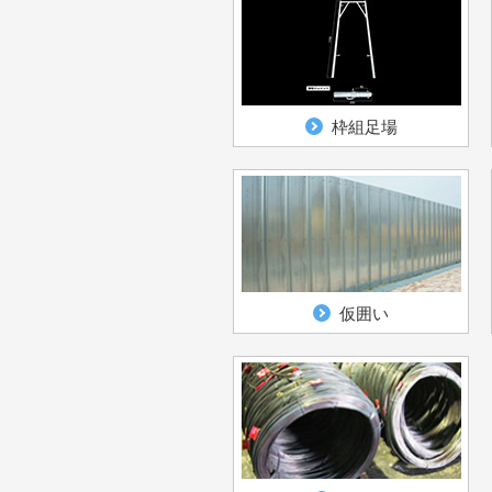
枠組足場
仮囲い