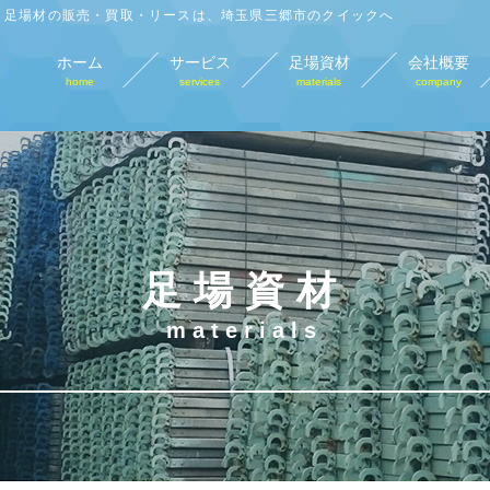
足場材の販売・買取・リースは、埼玉県三郷市のクイックへ
ホーム
サービス
足場資材
会社概要
home
services
materials
company
足場材販売
足場材買取
足場材リース
仮
sales
purchase
lease
tempo
足場資材
materials