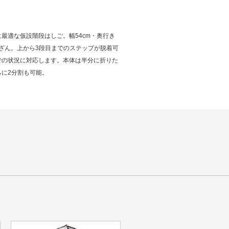
最適な仮設階段はしご。幅54cm・奥行き
踏ざん。上から3段目までのステップが脱着可
での状況に対応します。本体は半分に折りた
らに2分割も可能。