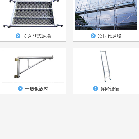
くさび式足場
次世代足場
一般仮設材
昇降設備