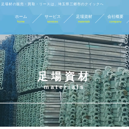
足場材の販売・買取・リースは、埼玉県三郷市のクイックへ
ホーム
サービス
足場資材
会社概要
home
services
materials
company
足場材販売
足場材買取
足場材リース
仮
sales
purchase
lease
tempo
足場資材
materials