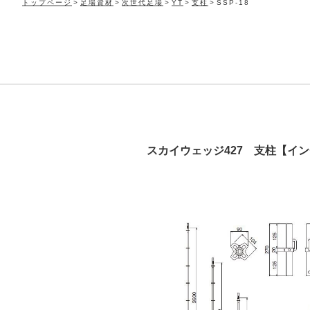
トップページ
足場資材
次世代足場
YT
支柱
SSP-18
スカイウェッジ427 支柱【イ