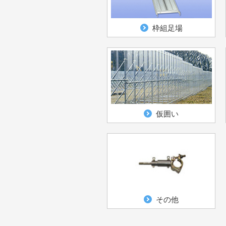
枠組足場
仮囲い
その他