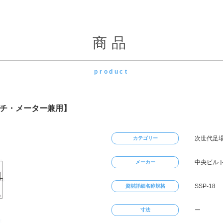
商品
product
ンチ・メーター兼用】
次世代足場
カテゴリー
中央ビル
メーカー
SSP-18
資材詳細名称規格
ー
寸法