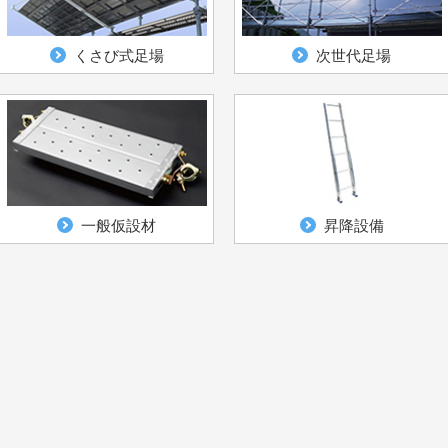
くさび式足場
次世代足場
一般仮設材
昇降設備