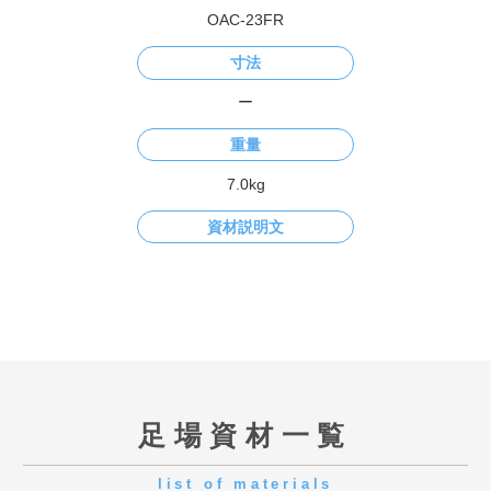
足場資材一覧
list of materials
枠組足場
くさび式足場
次世代足場
養生関係
仮囲い
一般仮設材