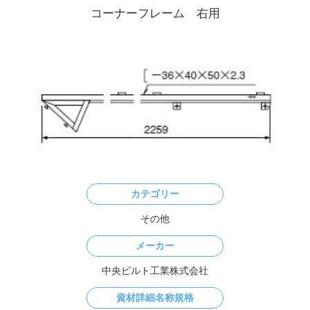
カテゴリー
その他
メーカー
中央ビルト工業株式会社
資材詳細名称規格
OAC-23FR
寸法
ー
重量
7.0kg
資材説明文