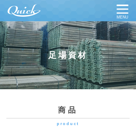
MENU
ホーム
足場材販売
足場材買取
足場材リース
足場資材
仮設計画図
お知らせ
足場資材
新着新品／中古資材一覧
会社概要
採用情報
商品
product
よくある質問
プライバシーポリシー
コーナーフレーム 右用