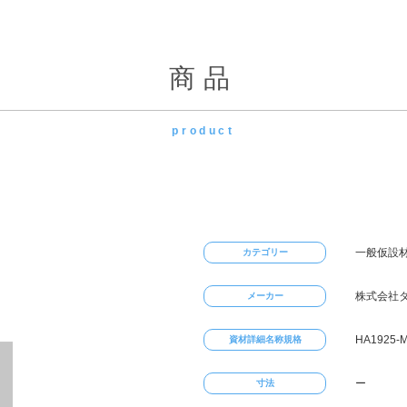
商品
product
一般仮設材
カテゴリー
株式会社
メーカー
HA1925-
資材詳細名称規格
ー
寸法