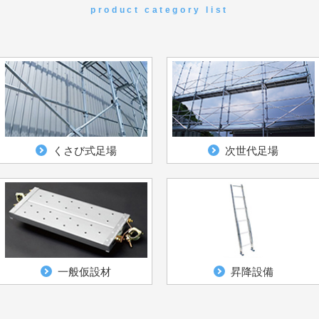
product category list
くさび式足場
次世代足場
一般仮設材
昇降設備