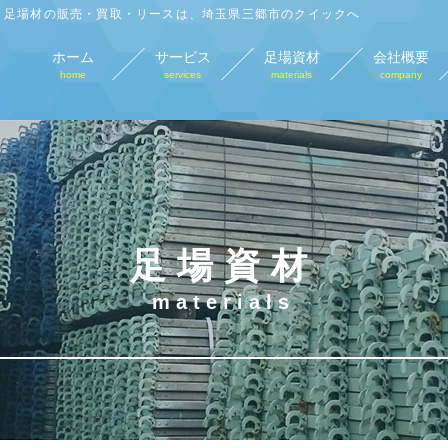
足場材の販売・買取・リースは、埼玉県三郷市のクイックへ
ホーム
サービス
足場資材
会社概要
home
services
materials
company
足場材販売
足場材買取
足場材リース
仮
sales
purchase
lease
tempo
足場資材
materials