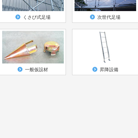
くさび式足場
次世代足場
一般仮設材
昇降設備