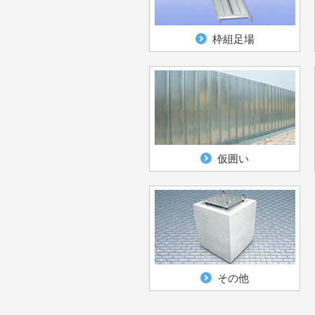
枠組足場
仮囲い
その他