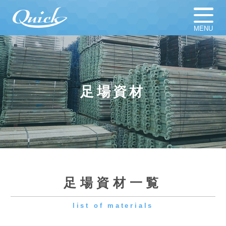
MENU
ホーム
足場材販売
足場材買取
足場材リース
足場資材
仮設計画図
お知らせ
足場資材
新着新品／中古資材一覧
会社概要
採用情報
足場資材一覧
list of materials
よくある質問
プライバシーポリシー
くさび式足場/Aタイプ/ブラケット