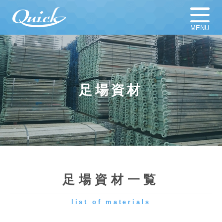
MENU
ホーム
足場材販売
足場材買取
足場材リース
足場資材
仮設計画図
お知らせ
足場資材
新着新品／中古資材一覧
会社概要
採用情報
足場資材一覧
list of materials
よくある質問
プライバシーポリシー
くさび式足場/Aタイプ/幅木