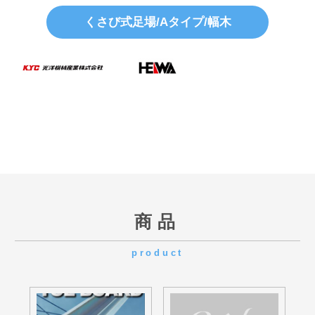
商品
product
HL-18
HL-15
HL-12
HL-09
HL-06
HL2-18