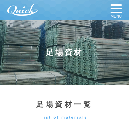
MENU
ホーム
足場材販売
足場材買取
足場材リース
足場資材
仮設計画図
お知らせ
足場資材
新着新品／中古資材一覧
会社概要
採用情報
足場資材一覧
list of materials
よくある質問
プライバシーポリシー
くさび式足場/Cタイプ/ブラケット