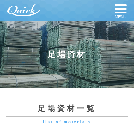
MENU
ホーム
足場材販売
足場材買取
足場材リース
足場資材
仮設計画図
お知らせ
足場資材
新着新品／中古資材一覧
会社概要
採用情報
足場資材一覧
list of materials
よくある質問
プライバシーポリシー
養生関係/パネル