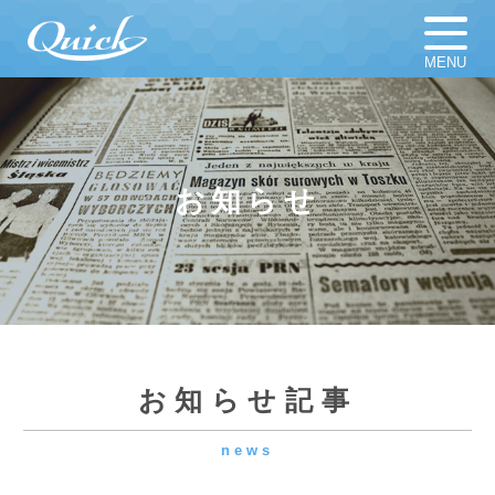
MENU
ホーム
足場材販売
足場材買取
足場材リース
お知らせ
仮設計画図
お知らせ
足場資材
新着新品／中古資材一覧
会社概要
採用情報
お知らせ記事
news
よくある質問
プライバシーポリシー
4月なのに…🥵
2022.04.22