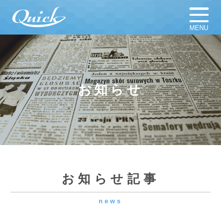
MENU
ホーム
足場材販売
足場材買取
足場材リース
お知らせ
仮設計画図
お知らせ
足場資材
新着新品／中古資材一覧
会社概要
採用情報
お知らせ記事
news
よくある質問
プライバシーポリシー
【花巻資材センター🔨資材紹介｜まとめ編】
2026.05.13