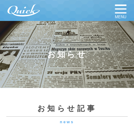
MENU
ホーム
足場材販売
足場材買取
足場材リース
お知らせ
仮設計画図
お知らせ
足場資材
新着新品／中古資材一覧
会社概要
採用情報
お知らせ記事
news
よくある質問
プライバシーポリシー
📝見積勉強会のひとコマ
2026.06.11