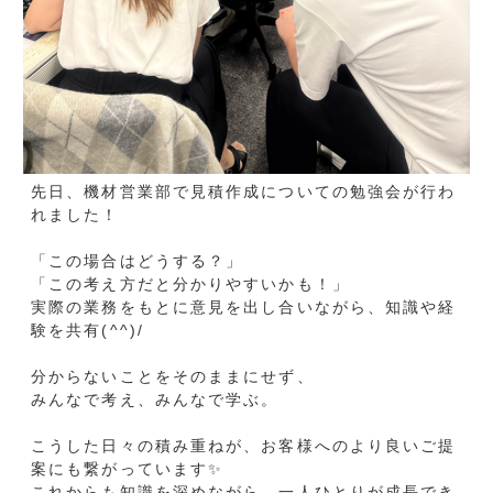
みんなで考え、みんなで学ぶ。
こうした日々の積み重ねが、お客様へのより良いご提
案にも繋がっています✨
これからも知識を深めながら、一人ひとりが成長でき
る環境づくりを大切にしていきます♪
ミニチュア足場🏗
🔧✨狭い現場でもスムーズに昇降！
👀✨本社のちょっとした
OGISHI保有リース材
見どころ ...
ハッチ式ア...
前のニュース
次のニュース
お知らせ一覧へ