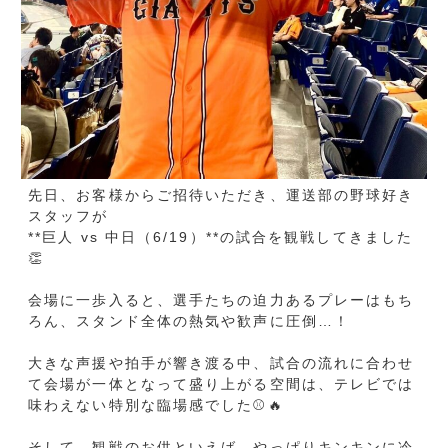
大きな声援や拍手が響き渡る中、試合の流れに合わせ
て会場が一体となって盛り上がる空間は、テレビでは
味わえない特別な臨場感でした⚾🔥
そして、観戦のお供といえば…やっぱりキンキンに冷
えたビール🍺
熱気あふれるスタジアムで飲む一杯は格別ですね✨
楽しい時間を過ごさせていただき、ありがとうござい
ました！
これからもお客様とのご縁を大切にしながら、仕事に
も全力で取り組んでまいります♪