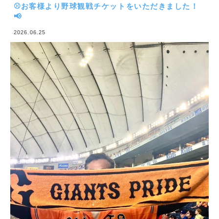
先日、お客様からご招待いただき、運送部の野球好き
スタッフが
**巨人 vs 中日（6/19）**の試合を観戦してきました
👏
会場に一歩入ると、選手たちの迫力あるプレーはもち
ろん、スタンド全体の熱気や歓声に圧倒…！