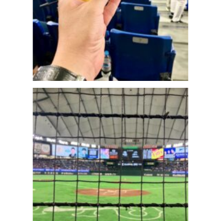
🌱🐡今日はちょっとひと息。
📢✨【中古材販売中！中古 建枠】
池の鯉を眺めながらのん
枠組足場を組むうえで欠
びり過ごす休日も...
かせない、 建...
前のニュース
次のニュース
お知らせ一覧へ
無料お見積・お問い合わせ
free estimate / contact
足場材の販売・買取・リース等
お気軽にお問い合わせください。
お電話でのお問い合わせも対応しております。