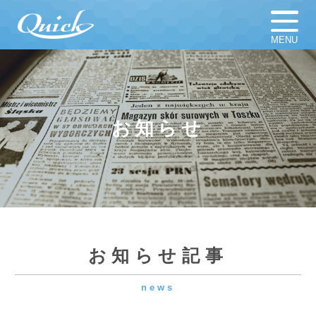
MENU
ホーム
足場材販売
足場材買取
足場材リース
お知らせ
仮設計画図
お知らせ
足場資材
新着新品／中古資材一覧
会社概要
採用情報
お知らせ記事
news
よくある質問
プライバシーポリシー
⚾お客様より野球観戦チケットをいただきました！
📢
2026.06.25