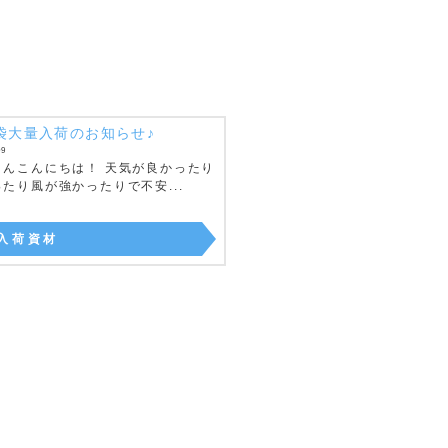
袋大量入荷のお知らせ♪
09
さんこんにちは！ 天気が良かったり
たり風が強かったりで不安...
入荷資材