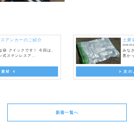
レスアンカーのご紹介
土嚢
2019.05.
は😃 クイックです！ 今回は、
みな
式ステンレスア...
悪かっ
荷資材
次の
新着一覧へ