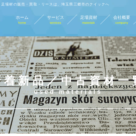
足場材の販売・買取・リースは、埼玉県三郷市のクイックへ
ホーム
サービス
足場資材
会社概要
home
services
materials
company
足場材販売
足場材買取
足場材リース
仮
sales
purchase
lease
tempo
新着新品／中古資材一
used materials