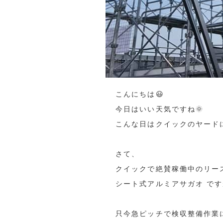
こんにちは😃
今日はいい天気ですね🌞
こんな日はクイックのヤード
さて、
クイックで絶賛稼働中のリー
シート式アルミアサガオ で
只今急ピッチで検収整備作業に