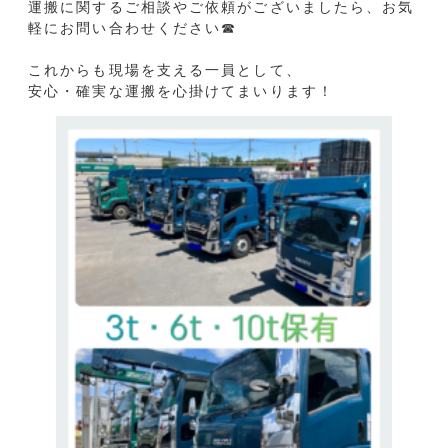
【成長中🌱】
☕本社1階のお気に入りスポット
花巻資材センターでは、
本社1階の休憩＆打ち合
スタッフたち...
わせスペースには...
前のニュース
次のニュース
お知らせ一覧へ
無料お見積・お問い合わせ
free estimate / contact