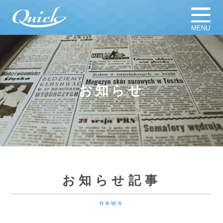
MENU
ホーム
足場材販売
足場材買取
足場材リース
お知らせ
仮設計画図
お知らせ
足場資材
新着新品／中古資材一覧
会社概要
採用情報
お知らせ記事
news
よくある質問
プライバシーポリシー
OGISHI運送部🚚
2026.06.04