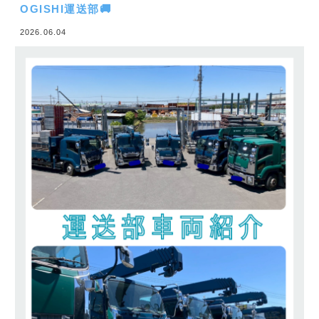
3t・6t・10t車を保有するOGISHI運送部！
全車両ユニック車のため、
現場への資材搬入・搬出もお任せください🎉
写真のようにトラックが並んでいる姿は迫力満点⚡
…でも、こうして見ると
「今日はどこの現場に行く？」
「準備はOK？」
なんてトラック同士でお話しているようにも見えてき
ますね( ´艸｀)