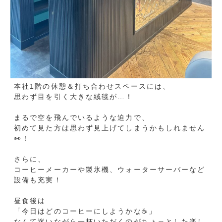
設備も充実！
昼食後は
「今日はどのコーヒーにしようかな☕」
なんて迷いながら一杯いただくのがちょっとした楽し
みです(⋈◍＞◡＜◍)。✧♡
カウンター席から眺める景色もお気に入り♪
気分は少しだけカフェの店員さん…？✌
仕事の合間にほっとひと息つける空間があると、
午後からの活力にもつながりますね✨