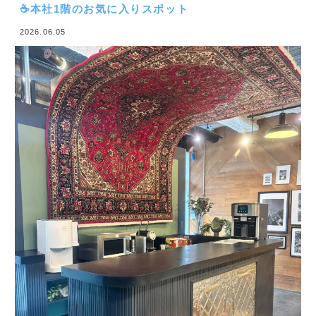
本社1階の休憩＆打ち合わせスペースには、
思わず目を引く大きな絨毯が…！
まるで空を飛んでいるような迫力で、
初めて見た方は思わず見上げてしまうかもしれません
👀！
さらに、
コーヒーメーカーや製氷機、ウォーターサーバーなど