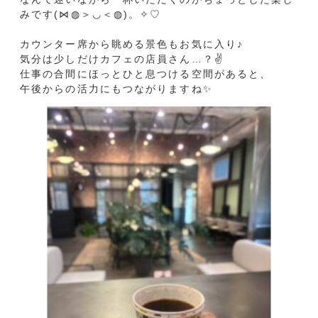
OGISHI運送部🚚
ミニチュア足場🏗
3t・6t・10t車を保有す
👀✨本社のちょっとした
るOGIS...
見どころ ...
前のニュース
次のニュース
お知らせ一覧へ
無料お見積・お問い合わせ
free estimate / contact