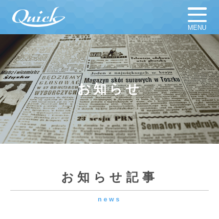
MENU
ホーム
足場材販売
足場材買取
足場材リース
お知らせ
仮設計画図
お知らせ
足場資材
新着新品／中古資材一覧
会社概要
採用情報
お知らせ記事
news
よくある質問
プライバシーポリシー
☕本社1階のお気に入りスポット
2026.06.05